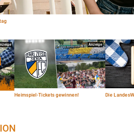
tag
nzeige
Anzeige
Heimspiel-Tickets gewinnen!
Die LandesWe
ION