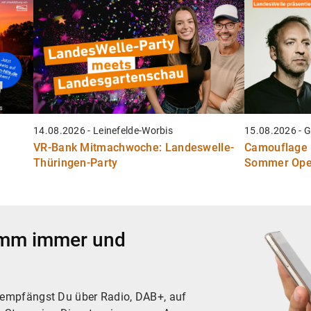
14.08.2026 - Leinefelde-Worbis
15.08.2026 - 
VR-Bank Mitmachwoche: Landeswelle-
Camouflage p
Thüringen-Party
Sommer Ope
amm immer und
empfängst Du über Radio, DAB+, auf